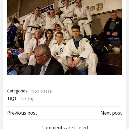
Categories:
Non classé
Tags:
No Tag
Post
Post
Previous post
Next post
Comments are closed