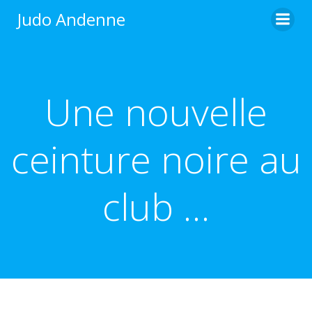
Aller
Judo Andenne
au
contenu
Une nouvelle
ceinture noire au
club …